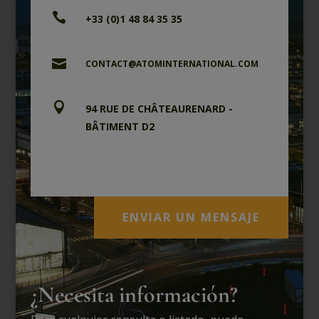

+33 (0)1 48 84 35 35

CONTACT@ATOMINTERNATIONAL.COM

94 RUE DE CHÂTEAURENARD -
BÂTIMENT D2
CP 90233 – 94582 RUNGIS
CEDEX M.I.N. – FRANCE
ENVIAR UN MENSAJE
¿Necesita información?