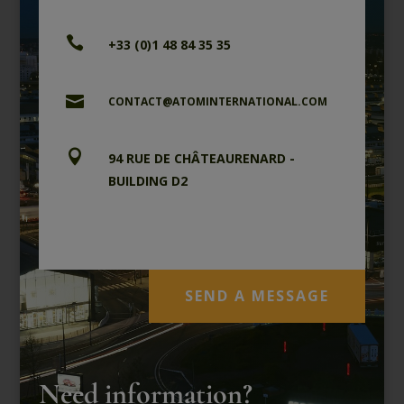

+33 (0)1 48 84 35 35

CONTACT@ATOMINTERNATIONAL.COM

94 RUE DE CHÂTEAURENARD -
BUILDING D2
CP 90233 – 94582 RUNGIS
CEDEX M.I.N. – FRANCE
SEND A MESSAGE
Need information?