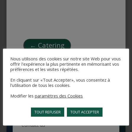
←
Catering
Nous utilisons des cookies sur notre site Web pour vous
offrir l'expérience la plus pertinente en mémorisant vos
préférences et les visites répétées.
Fresh catch products -
Fishing products
→
En cliquant sur «Tout Accepter», vous consentez à
l'utilisation de tous les cookies.
Modifier les
paramètres des Cookies
TOUT REFUSER
TOUT ACCEPTER
Contact us