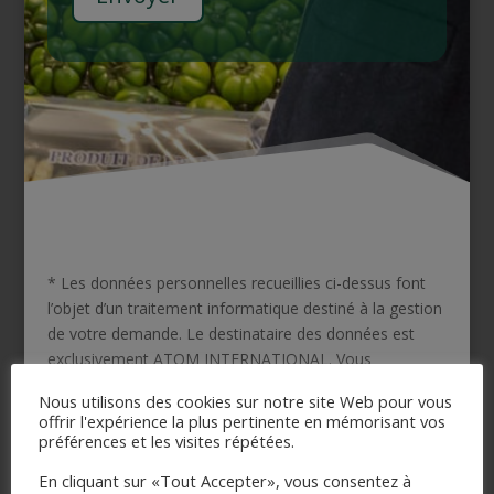
* Les données personnelles recueillies ci-dessus font
l’objet d’un traitement informatique destiné à la gestion
de votre demande. Le destinataire des données est
exclusivement ATOM INTERNATIONAL. Vous
bénéficiez d’un droit d’accès, de rectification ou
Nous utilisons des cookies sur notre site Web pour vous
d’effacement de vos données personnelles, que vous
offrir l'expérience la plus pertinente en mémorisant vos
pouvez exercer en vous adressant par écrit à l’éditeur
préférences et les visites répétées.
du site. Vous pouvez également vous opposer au
En cliquant sur «Tout Accepter», vous consentez à
traitement de vos données personnelles en ne postant