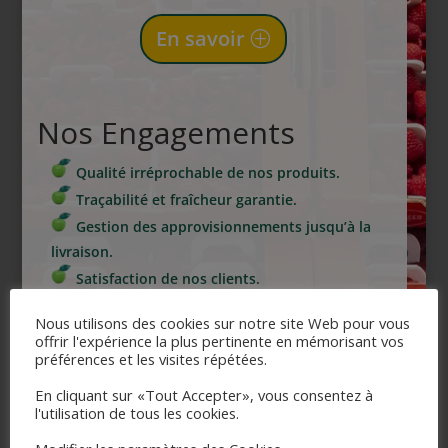
En savoir
Nos Engagements
Qualité irréprochable de nos produits.
Traçabilité et fraîcheur garantie.
Gestion des approvisionnements jusqu’à la
livraison.
Satisfaction de nos clients.
Parfaite connaissance de nos marchés.
Nous utilisons des cookies sur notre site Web pour vous
Service sur-mesure.
offrir l'expérience la plus pertinente en mémorisant vos
préférences et les visites répétées.
Demande de cotation
En cliquant sur «Tout Accepter», vous consentez à
l'utilisation de tous les cookies.