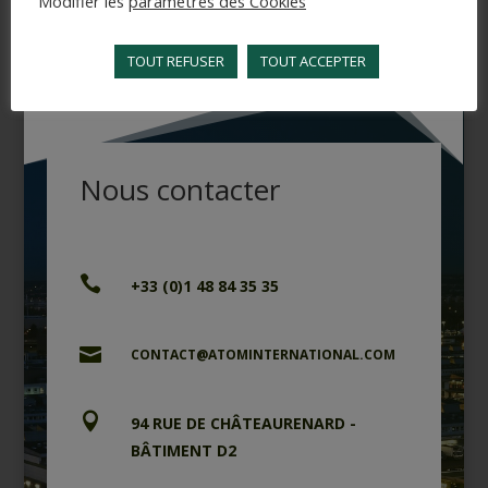
Modifier les
paramètres des Cookies
TOUT REFUSER
TOUT ACCEPTER
Nous contacter

+33 (0)1 48 84 35 35

CONTACT@ATOMINTERNATIONAL.COM

94 RUE DE CHÂTEAURENARD -
BÂTIMENT D2
CP 90233 - 94582 RUNGIS